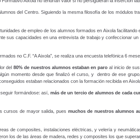
Formativo Aixola no tendrían valor si no persiguieran la inserción lab
 alumnos del Centro. Siguiendo la mesma filosofía de los módulos tr
tunidades de empleo de los alumnos formados en Aixola facilitando 
nte sus capacidades en una entrevista de trabajo y confeccionar 
rmados no C.F. “A Aixola”, se realiza una encuesta telefónica 6 mese
dor del
80% de nuestros alumnos estaban en paro
al inicio de su
algún momento desde que finalizó el curso, y dentro de ese grup
 conseguidos estaban relacionados con la formación recibida en Aixol
 seguir formándose: así,
más de un tercio de alumnos de cada cur
 los cursos de mayor salida, pues
muchos de nuestros alumnos au
reas de composites, instalaciones eléctricas, y velería y neumátic
eron los de las áreas de madera, redes y composites los que superar