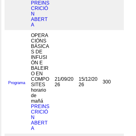
PREINS
CRICIÓ
N
ABERT
A
OPERA
CIÓNS
BÁSICA
S DE
INFUSI
ÓN E
BALEIR
O EN
COMPO
21/09/20
15/12/20
300
Programa
SITES
26
26
horario
de
mañá
PREINS
CRICIÓ
N
ABERT
A