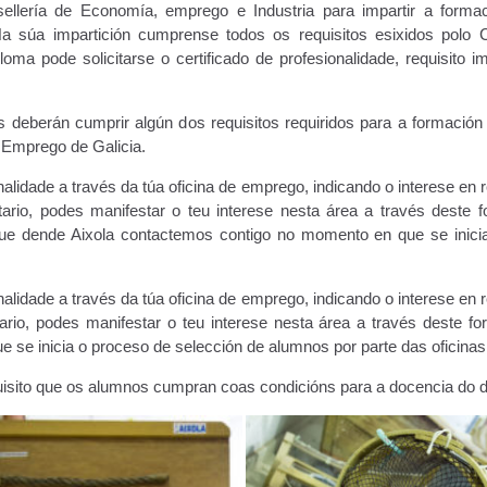
lería de Economía, emprego e Industria para impartir a formaci
súa impartición cumprense todos os requisitos esixidos polo Cer
loma pode solicitarse o certificado de profesionalidade, requisito 
 deberán cumprir algún dos requisitos requiridos para a formación
de Emprego de Galicia.
onalidade a través da túa oficina de emprego, indicando o interese en
o, podes manifestar o teu interese nesta área a través deste for
 que dende Aixola contactemos contigo no momento en que se inici
onalidade a través da túa oficina de emprego, indicando o interese en
io, podes manifestar o teu interese nesta área a través deste for
 se inicia o proceso de selección de alumnos por parte das oficina
ito que os alumnos cumpran coas condicións para a docencia do dev