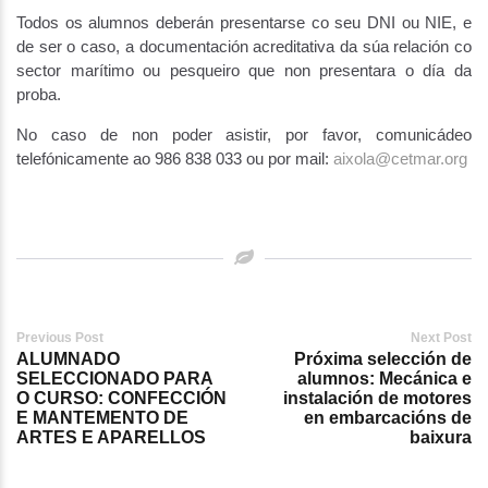
Todos os alumnos deberán presentarse co seu DNI ou NIE, e
de ser o caso, a documentación acreditativa da súa relación co
sector marítimo ou pesqueiro que non presentara o día da
proba.
No caso de non poder asistir, por favor, comunicádeo
telefónicamente ao 986 838 033 ou por mail:
aixola@cetmar.org
Post
Previous Post
Next Post
ALUMNADO
Próxima selección de
navigation
SELECCIONADO PARA
alumnos: Mecánica e
O CURSO: CONFECCIÓN
instalación de motores
E MANTEMENTO DE
en embarcacións de
ARTES E APARELLOS
baixura