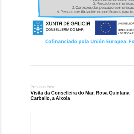
Post
Previous Post
Visita da Conselleira do Mar, Rosa Quintana
navigation
Carballo, a Aixola