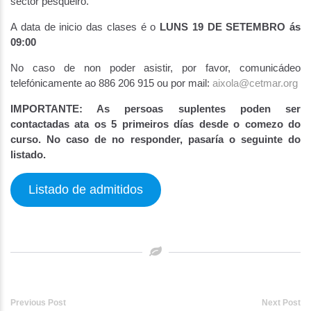
sector pesqueiro.
A data de inicio das clases é o
LUNS 19 DE SETEMBRO ás
09:00
No caso de non poder asistir, por favor, comunicádeo
telefónicamente ao 886 206 915 ou por mail:
aixola@cetmar.org
IMPORTANTE: As persoas suplentes poden ser
contactadas ata os 5 primeiros días desde o comezo do
curso. No caso de no responder, pasaría o seguinte do
listado.
Listado de admitidos
Post
Previous Post
Next Post