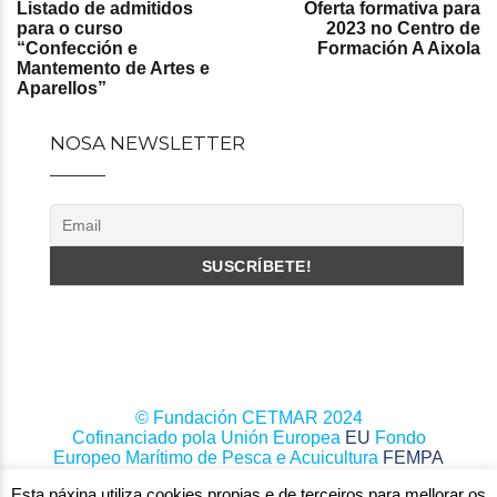
Listado de admitidos
Oferta formativa para
navigation
para o curso
2023 no Centro de
“Confección e
Formación A Aixola
Mantemento de Artes e
Aparellos”
NOSA NEWSLETTER
© Fundación CETMAR 2024
Cofinanciado pola Unión Europea
EU
Fondo
Europeo Marítimo de Pesca e Acuicultura
FEMPA
Esta páxina utiliza cookies propias e de terceiros para mellorar os