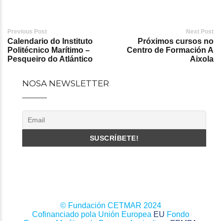
Post
Previous Post
Next Post
Calendario do Instituto
Próximos cursos no
navigation
Politécnico Marítimo –
Centro de Formación A
Pesqueiro do Atlántico
Aixola
NOSA NEWSLETTER
© Fundación CETMAR 2024
Cofinanciado pola Unión Europea
EU
Fondo