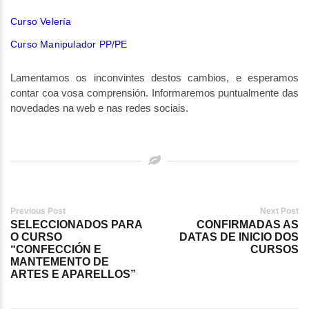
Curso Velería
Curso Manipulador PP/PE
Lamentamos os inconvintes destos cambios, e esperamos
contar coa vosa comprensión. Informaremos puntualmente das
novedades na web e nas redes sociais.
Post
Previous Post
Next Post
SELECCIONADOS PARA
CONFIRMADAS AS
navigation
O CURSO
DATAS DE INICIO DOS
“CONFECCIÓN E
CURSOS
MANTEMENTO DE
ARTES E APARELLOS”