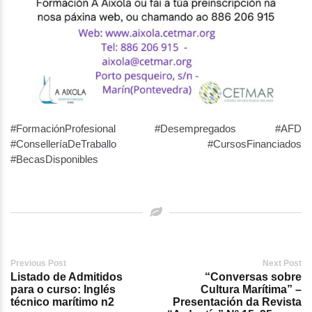
#FormaciónProfesional #Desempregados #AFD
#ConselleríaDeTraballo #CursosFinanciados
#BecasDisponibles
Post
Previous Post
Next Post
Listado de Admitidos
“Conversas sobre
navigation
para o curso: Inglés
Cultura Marítima” –
técnico marítimo n2
Presentación da Revista