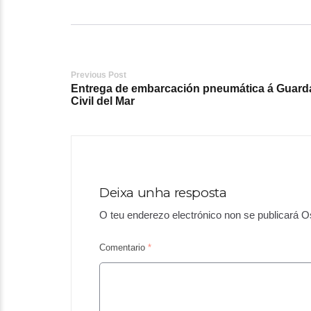
Post
Previous Post
Entrega de embarcación pneumática á Guard
navigation
Civil del Mar
Deixa unha resposta
O teu enderezo electrónico non se publicará
O
Comentario
*